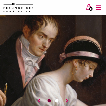
0
⬤
⬤