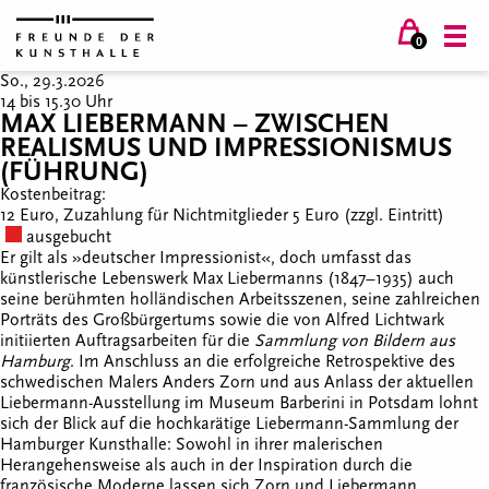
0
So., 29.3.2026
14 bis 15.30 Uhr
MAX LIEBERMANN – ZWISCHEN
REALISMUS UND IMPRESSIONISMUS
(FÜHRUNG)
Kostenbeitrag:
12 Euro, Zuzahlung für Nichtmitglieder 5 Euro (zzgl. Eintritt)
ausgebucht
Er gilt als »deutscher Impressionist«, doch umfasst das
künstlerische Lebenswerk Max Liebermanns (1847–1935) auch
seine berühmten holländischen Arbeitsszenen, seine zahlreichen
Porträts des Großbürgertums sowie die von Alfred Lichtwark
initiierten Auftragsarbeiten für die
Sammlung von Bildern aus
Hamburg
. Im Anschluss an die erfolgreiche Retrospektive des
schwedischen Malers Anders Zorn und aus Anlass der aktuellen
Liebermann-Ausstellung im Museum Barberini in Potsdam lohnt
sich der Blick auf die hochkarätige Liebermann-Sammlung der
Hamburger Kunsthalle: Sowohl in ihrer malerischen
Herangehensweise als auch in der Inspiration durch die
französische Moderne lassen sich Zorn und Liebermann