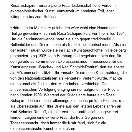
Rosa Schapire - emanzipierte Frau, leidenschaftliche Förderin
expressionistischer Kunst, entwurzelt im Londoner Exil, aber
Kämpferin bis zum Schluss.
»Hätte ich im Mittelalter gelebt, ich wäre wohl eine Nonne oder
Heilige geworden«, schrieb Rosa Schapire kurz vor ihrem Tod 1954.
Um die Jahrhundertwende hatte sie sich gegen traditionelle
Rollenbilder und für ein Leben als Intellektuelle entschieden. Als eine
der ersten Frauen wurde sie im Fach Kunstgeschichte in Heidelberg
promoviert, zog 1905 nach Hamburg und begeisterte sich dort für
den gerade aufkommenden Expressionismus – besonders für die
Künstlergruppe »Brücke« und Karl Schmidt-Rottluff, den sie später
als Mäzenin unterstützte. Ihr Einsatz für die neue Kunstrichtung, die
von den Nationalsozialisten als »entartet« verfemt wurde, machte
sie – zumal als Jüdin – den Machthabern verdächtig. Der
antisemitischen Verfolgung entging sie nur aufgrund ihrer Flucht
nach London 1939. Während der Kriegsjahre baute sich Rosa
Schapire dort eine neue, allerdings zeitlebens prekäre Existenz u. a.
als Übersetzerin auf. Ihre Briefe aus den letzten Lebensjahren an
Karl Schmidt-Rottluff, die hier erstmals umfänglich ausgewertet
werden, zeigen eine exilierte Frau, die trotz Sorgen und
Todessehnsucht, doch immer die Kraft fand, sich für die
expressionistische Kunst einzusetzen.