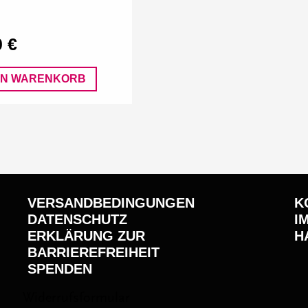
0 €
EN WARENKORB
VERSANDBEDINGUNGEN
K
DATENSCHUTZ
I
ERKLÄRUNG ZUR
H
BARRIEREFREIHEIT
SPENDEN
s
Widerrufsformular