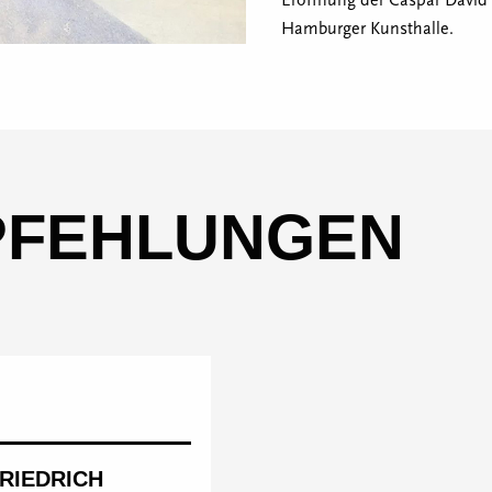
Eröffnung der Caspar David 
Hamburger Kunsthalle.
PFEHLUNGEN
FRIEDRICH