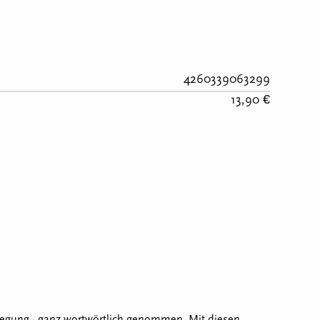
4260339063299
13,90 €
wegung - ganz wortwörtlich genommen. Mit diesen