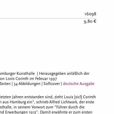
16098
9,80 €
burger Kunsthalle | Herausgegeben anläßlich der
n Lovis Corinth im Februar 1997
eiten | 34 Abbildungen | Softcover |
deutsche Ausgabe
 letzten Jahren entstanden sind, zieht Louis [sic!] Corinth
 aus Hamburg ein", schrieb Alfred Lichtwark, der erste
thalle, in seinem Vorwort zum "Führer durch die
nd Erwerbungen 1912". Damit erwähnte er zum ersten