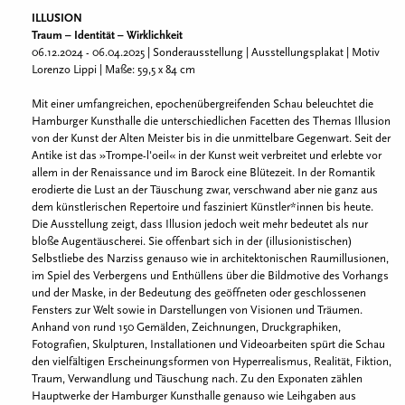
ILLUSION
Traum – Identität – Wirklichkeit
06.12.2024 - 06.04.2025 | Sonderausstellung | Ausstellungsplakat | Motiv
Lorenzo Lippi | Maße: 59,5 x 84 cm
Mit einer umfangreichen, epochenübergreifenden Schau beleuchtet die
Hamburger Kunsthalle die unterschiedlichen Facetten des Themas Illusion
von der Kunst der Alten Meister bis in die unmittelbare Gegenwart. Seit der
Antike ist das »Trompe-l'oeil« in der Kunst weit verbreitet und erlebte vor
allem in der Renaissance und im Barock eine Blütezeit. In der Romantik
erodierte die Lust an der Täuschung zwar, verschwand aber nie ganz aus
dem künstlerischen Repertoire und fasziniert Künstler*innen bis heute.
Die Ausstellung zeigt, dass Illusion jedoch weit mehr bedeutet als nur
bloße Augentäuscherei. Sie offenbart sich in der (illusionistischen)
Selbstliebe des Narziss genauso wie in architektonischen Raumillusionen,
im Spiel des Verbergens und Enthüllens über die Bildmotive des Vorhangs
und der Maske, in der Bedeutung des geöffneten oder geschlossenen
Fensters zur Welt sowie in Darstellungen von Visionen und Träumen.
Anhand von rund 150 Gemälden, Zeichnungen, Druckgraphiken,
Fotografien, Skulpturen, Installationen und Videoarbeiten spürt die Schau
den vielfältigen Erscheinungsformen von Hyperrealismus, Realität, Fiktion,
Traum, Verwandlung und Täuschung nach. Zu den Exponaten zählen
Hauptwerke der Hamburger Kunsthalle genauso wie Leihgaben aus