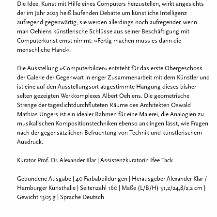
Die Idee, Kunst mit Hilfe eines Computers herzustellen, wirkt angesichts
der im Jahr 2023 heiß laufenden Debatte um künstliche Intelligenz
aufregend gegenwärtig, sie werden allerdings noch aufregender, wenn
man Oehlens künstlerische Schlüsse aus seiner Beschäftigung mit
Computerkunst ernst nimmt: »Fertig machen muss es dann die
menschliche Hand«.
Die Ausstellung »Computerbilder« entsteht für das erste Obergeschoss
der Galerie der Gegenwart in enger Zusammenarbeit mit dem Künstler und
ist eine auf den Ausstellungsort abgestimmte Hängung dieses bisher
selten gezeigten Werkkomplexes Albert Oehlens. Die geometrische
Strenge der tageslichtdurchfluteten Räume des Architekten Oswald
Mathias Ungers ist ein idealer Rahmen für eine Malerei, die Analogien zu
musikalischen Kompositionstechniken ebenso anklingen lässt, wie Fragen
nach der gegensätzlichen Befruchtung von Technik und künstlerischem
Ausdruck.
Kurator Prof. Dr. Alexander Klar | Assistenzkuratorin Ifee Tack
Gebundene Ausgabe | 40 Farbabbildungen | Herausgeber Alexander Klar /
Hamburger Kunsthalle | Seitenzahl 160 | Maße (L/B/H) 31,2/24,8/2,2 cm |
Gewicht 1305 g |
Sprache Deutsch