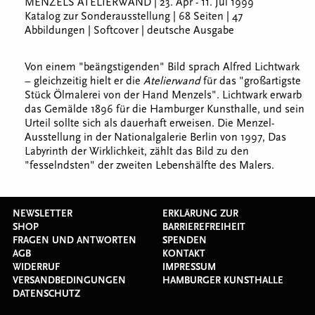
MENZELS ATELIERWAND | 23. Apr - 11. Jul 1999
Katalog zur Sonderausstellung | 68 Seiten | 47
Abbildungen | Softcover | deutsche Ausgabe
Von einem "beängstigenden" Bild sprach Alfred Lichtwark
– gleichzeitig hielt er die
Atelierwand
für das "großartigste
Stück Ölmalerei von der Hand Menzels". Lichtwark erwarb
das Gemälde 1896 für die Hamburger Kunsthalle, und sein
Urteil sollte sich als dauerhaft erweisen. Die Menzel-
Ausstellung in der Nationalgalerie Berlin von 1997, Das
Labyrinth der Wirklichkeit, zählt das Bild zu den
"fesselndsten" der zweiten Lebenshälfte des Malers.
NEWSLETTER
ERKLÄRUNG ZUR
SHOP
BARRIEREFREIHEIT
FRAGEN UND ANTWORTEN
SPENDEN
AGB
KONTAKT
WIDERRUF
IMPRESSUM
VERSANDBEDINGUNGEN
HAMBURGER KUNSTHALLE
DATENSCHUTZ