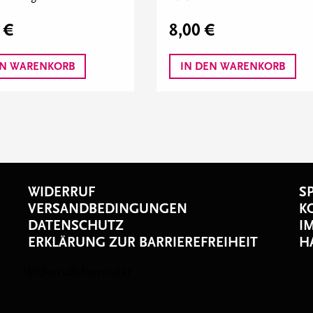
 €
8,00 €
EN WARENKORB
IN DEN WARENKORB
WIDERRUF
S
VERSANDBEDINGUNGEN
K
DATENSCHUTZ
I
ERKLÄRUNG ZUR BARRIEREFREIHEIT
H
s
Widerrufsformular