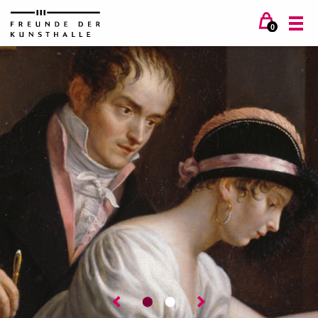
0
⬤
⬤