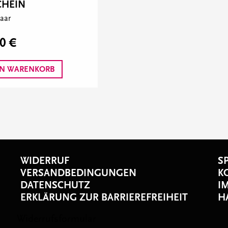
CHEIN
Paar
0 €
EN WARENKORB
WIDERRUF
S
VERSANDBEDINGUNGEN
K
DATENSCHUTZ
I
ERKLÄRUNG ZUR BARRIEREFREIHEIT
H
s
Widerrufsformular