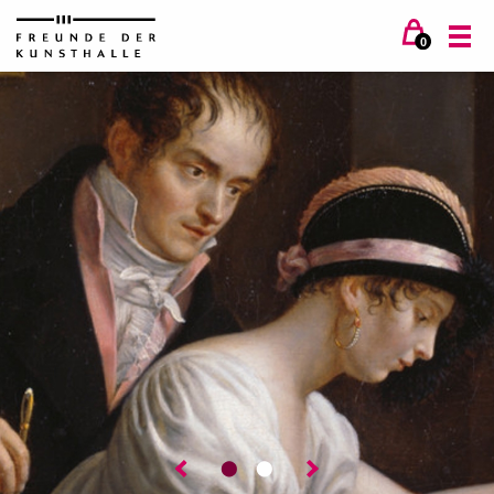
0
⬤
⬤