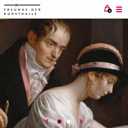
0
⬤
⬤