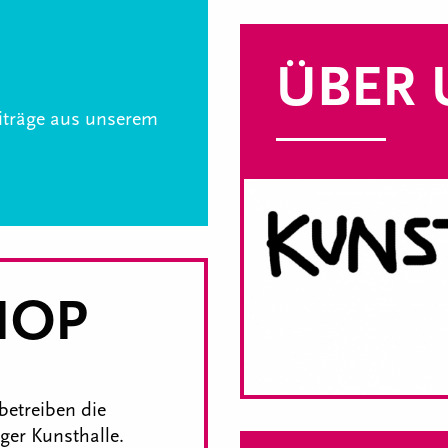
ÜBER 
eiträge aus unserem
HOP
betreiben die
er Kunsthalle.