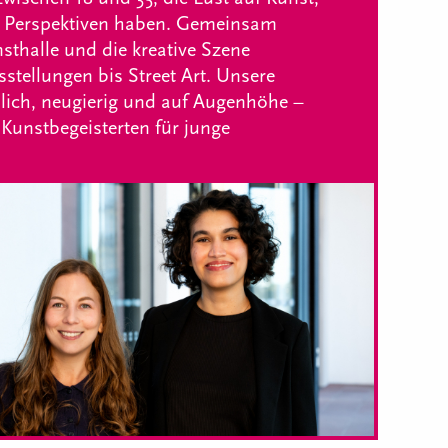
 Perspektiven haben. Gemeinsam
sthalle und die kreative Szene
tellungen bis Street Art. Unsere
lich, neugierig und auf Augenhöhe –
 Kunstbegeisterten für junge