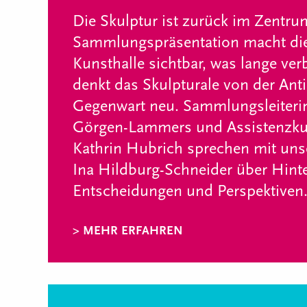
Die Skulptur ist zurück im Zentru
Sammlungspräsentation macht d
Kunsthalle sichtbar, was lange ve
denkt das Skulpturale von der Anti
Gegenwart neu. Sammlungsleiteri
Görgen-Lammers und Assistenzkur
Kathrin Hubrich sprechen mit uns
Ina Hildburg-Schneider über Hint
Entscheidungen und Perspektiven
> MEHR ERFAHREN