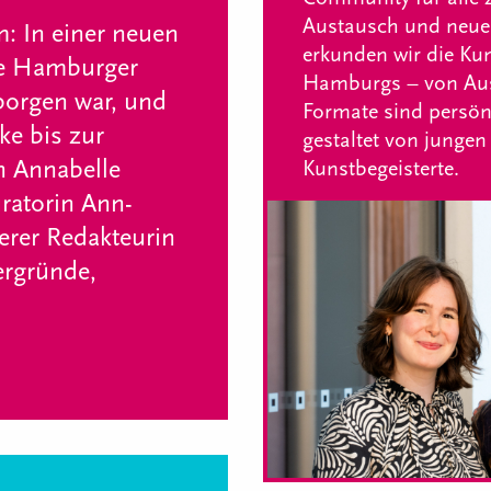
Austausch und neue
m: In einer neuen
erkunden wir die Kun
ie Hamburger
Hamburgs – von Auss
rborgen war, und
Formate sind persön
ke bis zur
gestaltet von jungen
n Annabelle
Kunstbegeisterte.
atorin Ann-
erer Redakteurin
ergründe,
.