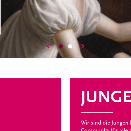
⬤
⬤
JUNGE
Wir sind die Jungen 
Community für alle z