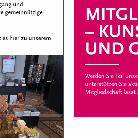
ngang und
MITGL
re gemeinnützige
– KUN
 es hier zu unserem
UND G
Werden Sie Teil uns
unterstützen Sie akt
Mitgliedschaft lässt