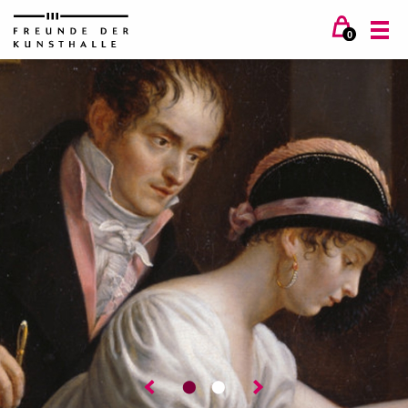
0
⬤
⬤