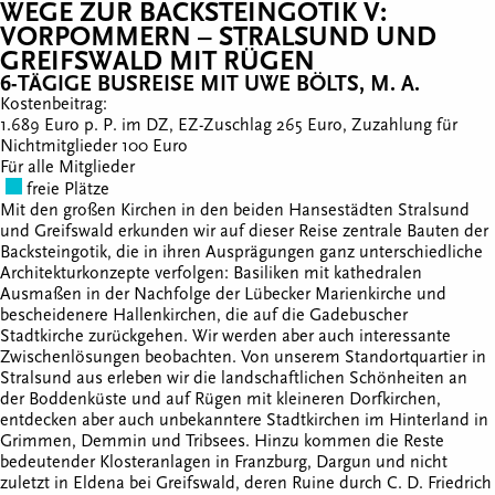
WEGE ZUR BACKSTEINGOTIK V:
VORPOMMERN – STRALSUND UND
GREIFSWALD MIT RÜGEN
6-TÄGIGE BUSREISE MIT UWE BÖLTS, M. A.
Kostenbeitrag:
1.689 Euro p. P. im DZ, EZ-Zuschlag 265 Euro, Zuzahlung für
Nichtmitglieder 100 Euro
Für alle Mitglieder
freie Plätze
Mit den großen Kirchen in den beiden Hansestädten Stralsund
und Greifswald erkunden wir auf dieser Reise zentrale Bauten der
Backsteingotik, die in ihren Ausprägungen ganz unterschiedliche
Architekturkonzepte verfolgen: Basiliken mit kathedralen
Ausmaßen in der Nachfolge der Lübecker Marienkirche und
bescheidenere Hallenkirchen, die auf die Gadebuscher
Stadtkirche zurückgehen. Wir werden aber auch interessante
Zwischenlösungen beobachten. Von unserem Standortquartier in
Stralsund aus erleben wir die landschaftlichen Schönheiten an
der Boddenküste und auf Rügen mit kleineren Dorfkirchen,
entdecken aber auch unbekanntere Stadtkirchen im Hinterland in
Grimmen, Demmin und Tribsees. Hinzu kommen die Reste
bedeutender Klosteranlagen in Franzburg, Dargun und nicht
zuletzt in Eldena bei Greifswald, deren Ruine durch C. D. Friedrich