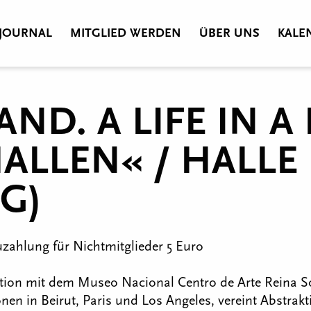
JOURNAL
MITGLIED WERDEN
ÜBER UNS
KALE
D. A LIFE IN A 
LLEN« / HALLE 
G)
 Zuzahlung für Nichtmitglieder 5 Euro
tion mit dem Museo Nacional Centro de Arte Reina So
en in Beirut, Paris und Los Angeles, vereint Abstrakti