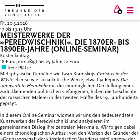
0
Fr., 20.3.2026
17 bis 19.15 Uhr
MEISTERWERKE DER
»PEREDWISCHNIKI«. DIE 1870ER- BIS
1890ER-JAHRE (ONLINE-SEMINAR)
Kostenbeitrag:
18 Euro, ermäßigt bis 25 Jahre 12 Euro
freie Plätze
Metaphysische Gemälde wie Iwan Kramskojs
Christus in der
Wüste
ebenso wie sozialkritische Werke, etwa Ilja Repins
Die
unerwartete Heimkehr
mit der eindringlichen Darstellung eines
zurückkehrenden politischen Gefangenen, haben die Geschichte
der russischen Malerei in der zweiten Hälfte des 19. Jahrhunderts
geprägt.
In diesem Online-Seminar widmen wir uns den bedeutendsten
Kunstwerken der Peredwischniki und analysieren im
gemeinsamen Dialog ihre zentralen Merkmale. Wir folgen dabei
einem chronologischen Aufbau: von den Werken der Gründer der
»Genossenschaft der künstlerischen Wanderausstellungen« der