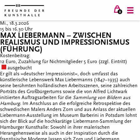
0
Mi., 18.3.2026
15 bis 16.30 Uhr
MAX LIEBERMANN – ZWISCHEN
REALISMUS UND IMPRESSIONISMUS
(FÜHRUNG)
Kostenbeitrag:
12 Euro, Zuzahlung für Nichtmitglieder 5 Euro (zzgl. Eintritt)
ausgebucht
Er gilt als »deutscher Impressionist«, doch umfasst das
künstlerische Lebenswerk Max Liebermanns (1847–1935) auch
seine berühmten holländischen Arbeitsszenen, seine zahlreichen
Porträts des Großbürgertums sowie die von Alfred Lichtwark
initiierten Auftragsarbeiten für die
Sammlung von Bildern aus
Hamburg
. Im Anschluss an die erfolgreiche Retrospektive des
schwedischen Malers Anders Zorn und aus Anlass der aktuellen
Liebermann-Ausstellung im Museum Barberini in Potsdam lohnt
sich der Blick auf die hochkarätige Liebermann-Sammlung der
Hamburger Kunsthalle: Sowohl in ihrer malerischen
Herangehensweise als auch in der Inspiration durch die
französische Moderne lassen sich Zorn und Liebermann