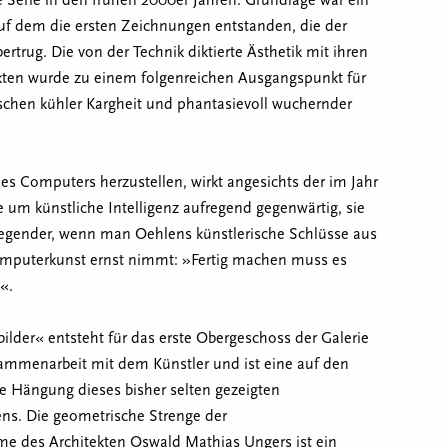
e Serie in den frühen 2000er Jahren. Grundlage war ein
uf dem die ersten Zeichnungen entstanden, die der
trug. Die von der Technik diktierte Ästhetik mit ihren
kten wurde zu einem folgenreichen Ausgangspunkt für
schen kühler Kargheit und phantasievoll wuchernder
nes Computers herzustellen, wirkt angesichts der im Jahr
 um künstliche Intelligenz aufregend gegenwärtig, sie
regender, wenn man Oehlens künstlerische Schlüsse aus
omputerkunst ernst nimmt: »Fertig machen muss es
«.
lder« entsteht für das erste Obergeschoss der Galerie
ammenarbeit mit dem Künstler und ist eine auf den
e Hängung dieses bisher selten gezeigten
ns. Die geometrische Strenge der
me des Architekten Oswald Mathias Ungers ist ein