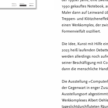
der 1990er Jahre, eine zweit
1990 gekauftes Notebook, a
Maler dann auf Leinwand über
Treppen- und Klötzcheneffe
einen Werkkomplex, der zwi
Formenvielfalt oszilliert.
Die Idee, Kunst mit Hilfe ei
2023 heiß laufenden Debatte
werden allerdings noch auf
seiner Beschäftigung mit C
dann die menschliche Hand
Die Ausstellung »Computerbi
der Gegenwart in enger Zus
Ausstellungsort abgestimmt
Werkkomplexes Albert Oehle
tageslichtdurchfluteten Räu